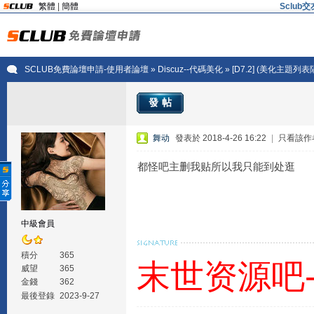
繁體
|
簡體
Sclu
SCLUB免費論壇申請-使用者論壇
»
Discuz--代碼美化
» [D7.2] (美化主題列
發帖
舞动
發表於 2018-4-26 16:22
|
只看該作
都怪吧主删我贴所以我只能到处逛
中級會員
積分
365
末世资源吧
威望
365
金錢
362
最後登錄
2023-9-27