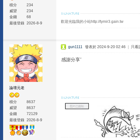
積分
234
威望
234
金錢
68
歡迎光臨我的小站http://tymir3.gain.tw
最後登錄
2026-8-9
gun1111
發表於 2024-9-20 02:46
|
只看
感謝分享ˇ
論壇元老
積分
8637
威望
8637
金錢
72129
最後登錄
2026-8-9