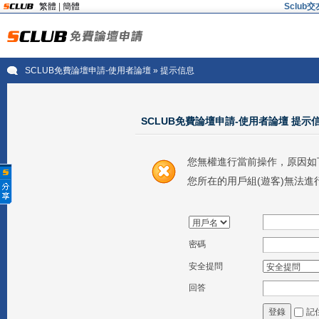
繁體
|
簡體
Sclu
SCLUB免費論壇申請-使用者論壇
» 提示信息
SCLUB免費論壇申請-使用者論壇 提示
您無權進行當前操作，原因如
您所在的用戶組(遊客)無法進
密碼
安全提問
回答
記
登錄