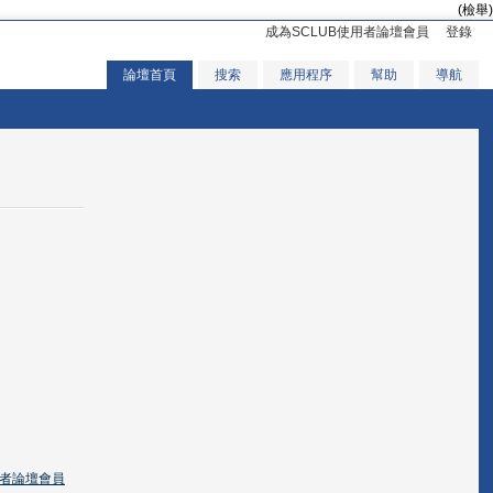
(檢舉)
成為SCLUB使用者論壇會員
登錄
論壇首頁
搜索
應用程序
幫助
導航
用者論壇會員