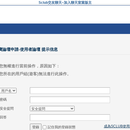
Sclub交友聊天~加入聊天室當版主
免費論壇申請-使用者論壇 提示信息
您無權進行當前操作，原因如下：
您所在的用戶組(遊客)無法進行此操作。
密碼
安全提問
回答
成為SCLUB使
記住我的登錄狀態
登錄