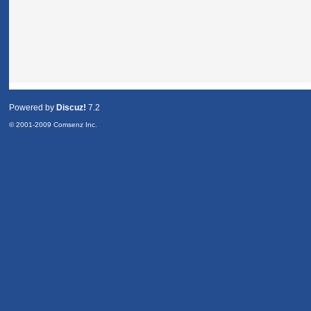
Powered by
Discuz!
7.2
© 2001-2009
Comsenz Inc.