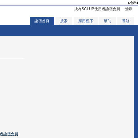
(檢舉)
成為SCLUB使用者論壇會員
登錄
論壇首頁
搜索
應用程序
幫助
導航
用者論壇會員