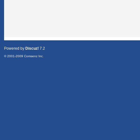
Powered by
Discuz!
7.2
© 2001-2009
Comsenz Inc.