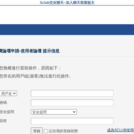
Sclub交友聊天~加入聊天室當版主
免費論壇申請-使用者論壇 提示信息
您無權進行當前操作，原因如下：
您所在的用戶組(遊客)無法進行此操作。
密碼
安全提問
回答
成為SCLUB使
記住我的登錄狀態
登錄