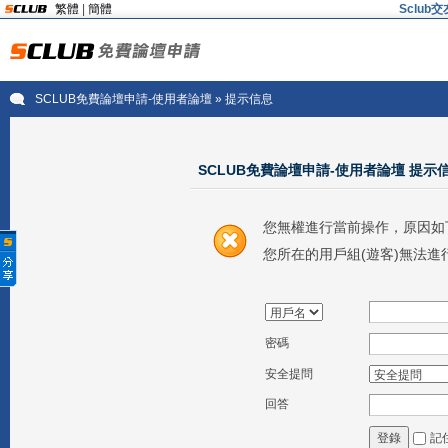
繁體
|
簡體
Sclu
SCLUB免費論壇申請-使用者論壇
» 提示信息
SCLUB免費論壇申請-使用者論壇 提示
您無權進行當前操作，原因如
您所在的用戶組(遊客)無法進
密碼
安全提問
回答
記
登錄