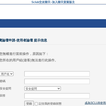
Sclub交友聊天~加入聊天室當版主
免費論壇申請-使用者論壇 提示信息
您無權進行當前操作，原因如下：
您所在的用戶組(遊客)無法進行此操作。
密碼
安全提問
回答
成為SCLUB使
記住我的登錄狀態
登錄