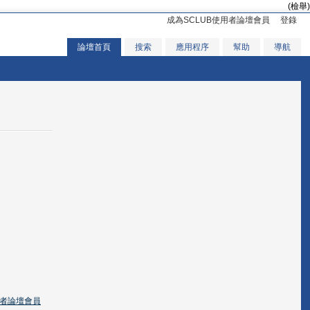
(檢舉)
成為SCLUB使用者論壇會員
登錄
論壇首頁
搜索
應用程序
幫助
導航
用者論壇會員