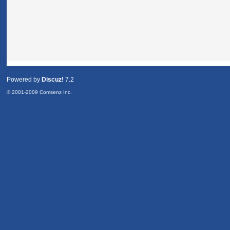
Powered by
Discuz!
7.2
© 2001-2009
Comsenz Inc.