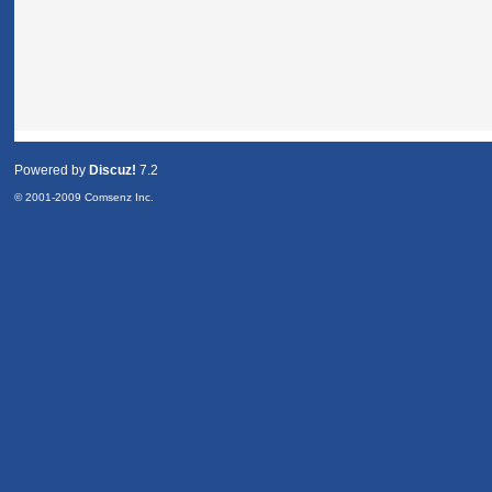
Powered by
Discuz!
7.2
© 2001-2009
Comsenz Inc.