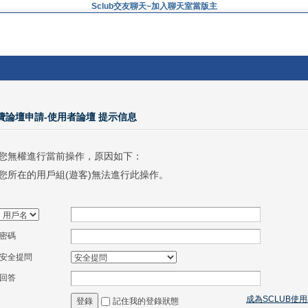
Sclub交友聊天~加入聊天室當版主
免費論壇申請-使用者論壇 提示信息
您無權進行當前操作，原因如下：
您所在的用戶組(遊客)無法進行此操作。
密碼
安全提問
回答
成為SCLUB使
記住我的登錄狀態
登錄