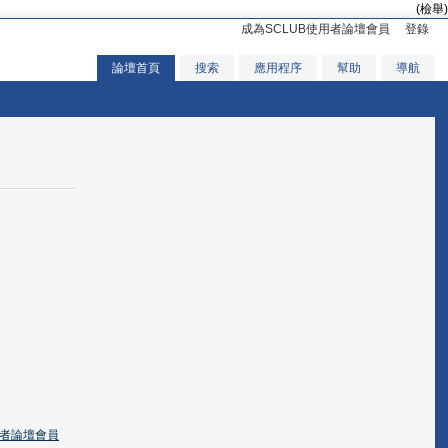
(檢舉)
成為SCLUB使用者論壇會員
登錄
論壇首頁
搜索
應用程序
幫助
導航
用者論壇會員