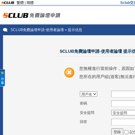
繁體
|
簡體
Sclu
SCLUB免費論壇申請-使用者論壇
» 提示信息
SCLUB免費論壇申請-使用者論壇 提示
您無權進行當前操作，原因如
您所在的用戶組(遊客)無法進
密碼
安全提問
回答
記
登錄