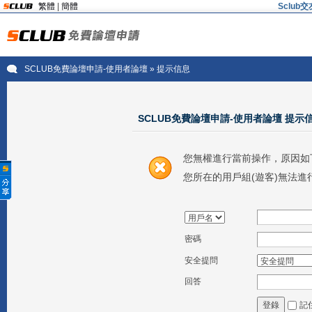
繁體
|
簡體
Sclu
SCLUB免費論壇申請-使用者論壇
» 提示信息
SCLUB免費論壇申請-使用者論壇 提示
您無權進行當前操作，原因如
您所在的用戶組(遊客)無法進
密碼
安全提問
回答
記
登錄