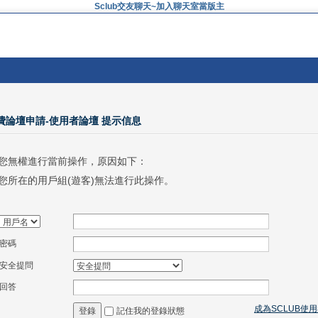
Sclub交友聊天~加入聊天室當版主
免費論壇申請-使用者論壇 提示信息
您無權進行當前操作，原因如下：
您所在的用戶組(遊客)無法進行此操作。
密碼
安全提問
回答
成為SCLUB使
記住我的登錄狀態
登錄