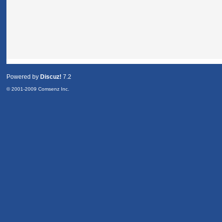
Powered by
Discuz!
7.2
© 2001-2009
Comsenz Inc.