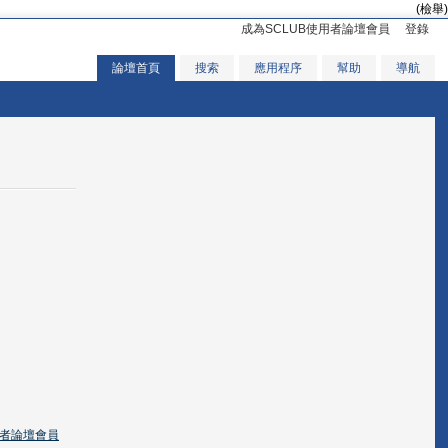
(檢舉)
成為SCLUB使用者論壇會員
登錄
論壇首頁
搜索
應用程序
幫助
導航
用者論壇會員