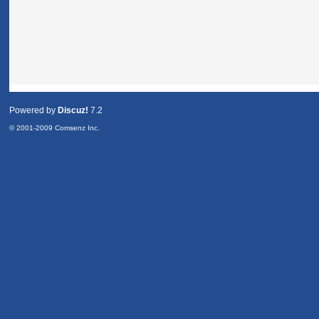
Powered by
Discuz!
7.2
© 2001-2009
Comsenz Inc.