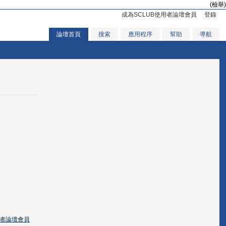
(檢舉)
成為SCLUB使用者論壇會員
登錄
論壇首頁
搜索
應用程序
幫助
導航
用者論壇會員