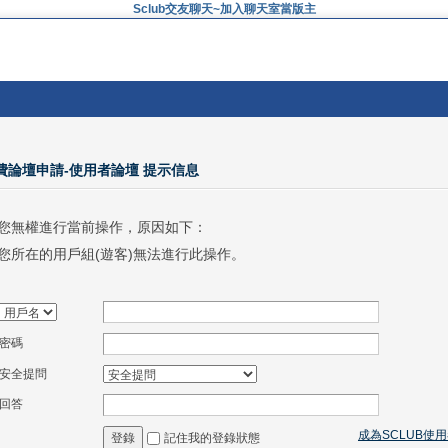
Sclub交友聊天~加入聊天室當版主
免費論壇申請-使用者論壇 提示信息
您無權進行當前操作，原因如下：
您所在的用戶組(遊客)無法進行此操作。
密碼
安全提問
回答
成為SCLUB使
記住我的登錄狀態
登錄