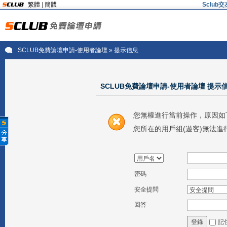
繁體
|
簡體
Sclu
SCLUB免費論壇申請-使用者論壇
» 提示信息
SCLUB免費論壇申請-使用者論壇 提示
您無權進行當前操作，原因如
您所在的用戶組(遊客)無法進
密碼
安全提問
回答
記
登錄