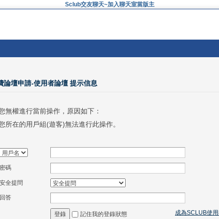
Sclub交友聊天~加入聊天室當版主
免費論壇申請-使用者論壇 提示信息
您無權進行當前操作，原因如下：
您所在的用戶組(遊客)無法進行此操作。
密碼
安全提問
回答
成為SCLUB使
記住我的登錄狀態
登錄