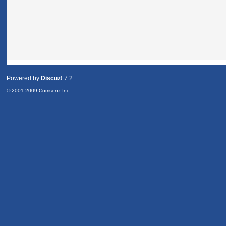
Powered by
Discuz!
7.2
© 2001-2009
Comsenz Inc.