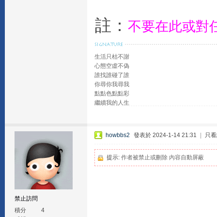
註：
不要在此或對
生活只枯不謝
心態空虛不偽
誰找誰碰了誰
你尋你我尋我
點點色點點彩
繼續我的人生
howbbs2
發表於 2024-1-14 21:31
|
只看
提示:
作者被禁止或刪除 內容自動屏蔽
禁止訪問
積分
4