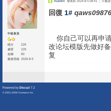
huaekin
發表於 2024-8-5 08:41
|
只看該
回復
1#
qaws0987
中級會員
你自己可以再申请
改论坛模版先做好备
積分
226
威望
226
复
金錢
60
最後登錄
2026-8-5
Powered by
Discuz!
7.2
© 2001-2009
Comsenz Inc.