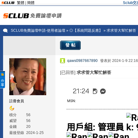
繁體
|
簡體
Sclu
SCLUB免費論壇申請-使用者論壇
»
◎【系統問題反應】
» 求求管大幫忙解答
發帖
qaws0987667890
發表於 2024-1-9 22:16
[已回答]
求求管大幫忙解答
註冊會員
積分
56
威望
56
金錢
20
最後登錄
2024-1-25