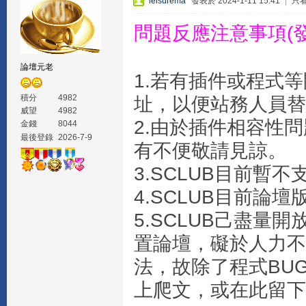
leisurema
發表於 2024-1-11 15:41
|
只
問題反應注意事項(
論壇元老
1.若有插件或程式
積分
4982
址，以便站務人員替
威望
4982
2.由於插件相容性
金錢
8044
最後登錄
2026-7-9
有不便敬請見諒。
3.SCLUB目前暫不
4.SCLUB目前論壇
5.SCLUB己盡
置論壇，礙於人力不
法，故除了程式BU
上爬文，或在此留下