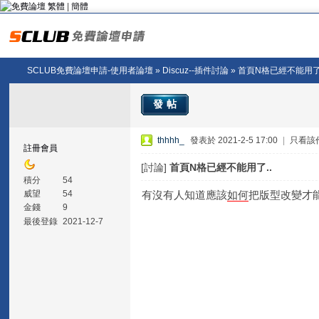
繁體
|
簡體
SCLUB免費論壇申請-使用者論壇
»
Discuz--插件討論
» 首頁N格已經不能用了.
發帖
thhhh_
發表於 2021-2-5 17:00
|
只看該
註冊會員
[討論]
首頁N格已經不能用了..
積分
54
有沒有人知道應該
如何
把版型改變才能把這
威望
54
金錢
9
最後登錄
2021-12-7