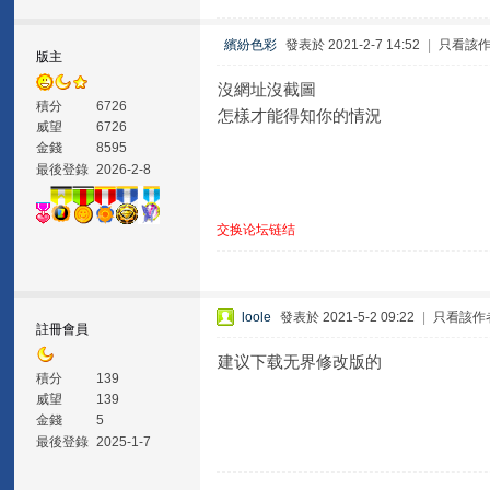
繽紛色彩
發表於 2021-2-7 14:52
|
只看該
版主
沒網址沒截圖
積分
6726
怎樣才能得知你的情況
威望
6726
金錢
8595
最後登錄
2026-2-8
交换论坛链结
loole
發表於 2021-5-2 09:22
|
只看該作
註冊會員
建议下载无界修改版的
積分
139
威望
139
金錢
5
最後登錄
2025-1-7