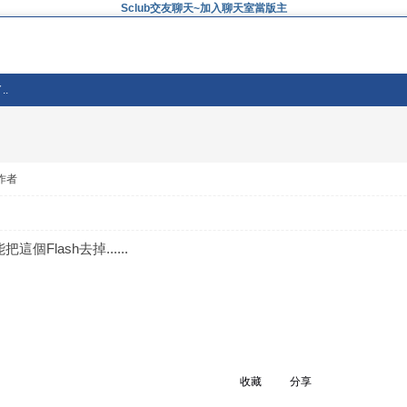
Sclub交友聊天~加入聊天室當版主
.
作者
個Flash去掉......
收藏
分享