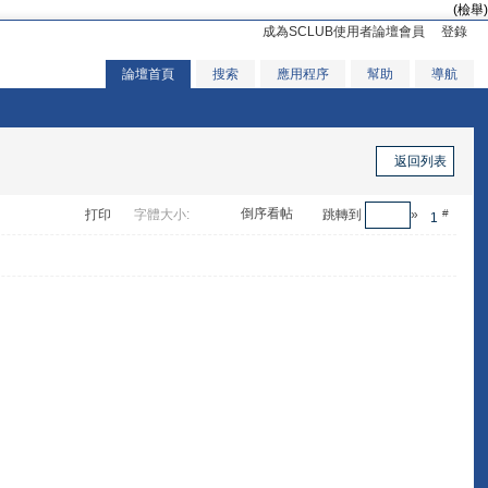
(檢舉)
成為SCLUB使用者論壇會員
登錄
論壇首頁
搜索
應用程序
幫助
導航
返回列表
倒序看帖
打印
字體大小:
跳轉到
»
#
1