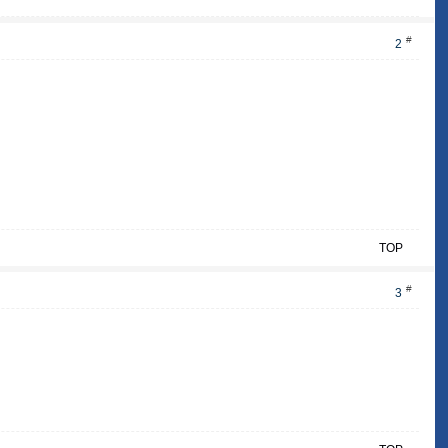
#
2
TOP
#
3