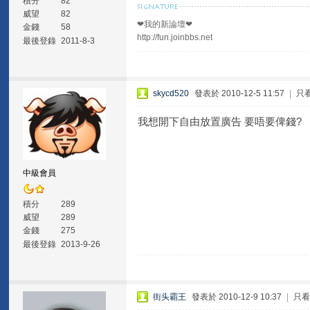
積分
82
威望
82
❤我的新論壇❤
金錢
58
http://fun.joinbbs.net
最後登錄
2011-8-3
skycd520
發表於 2010-12-5 11:57
|
只
我想開下自由放置廣告 要唔要俾錢?
中級會員
積分
289
威望
289
金錢
275
最後登錄
2013-9-26
街头霸王
發表於 2010-12-9 10:37
|
只