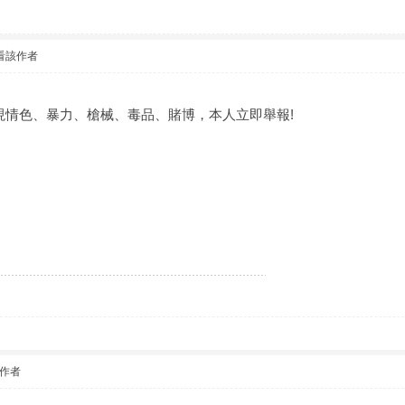
看該作者
現情色、暴力、槍械、毒品、賭博，本人立即舉報!
作者