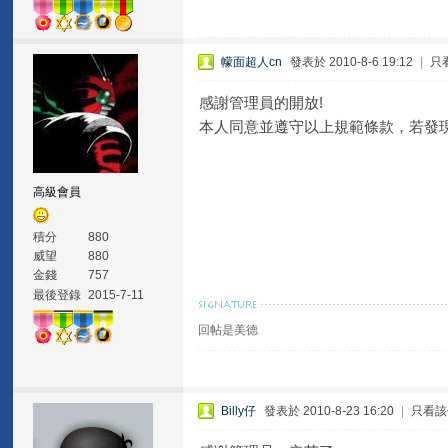
幪面超人cn
發表於 2010-8-6 19:12
|
只
感謝管理員的開放!
本人同意並遵守以上規範條款，若發
高級會員
積分
880
威望
880
金錢
757
最後登錄
2015-7-11
回帖是美德
Billy仔
發表於 2010-8-23 16:20
|
只看該