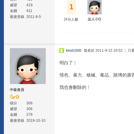
1
威望
419
金錢
411
最後登錄
2011-8-5
达人小G
評分人數
kind1000
發表於 2011-9-15 20:52
|
只
明白了﹗
情色、暴力、槍械、毒品、賭博的廣告
我也會刪除的﹗
中級會員
積分
306
威望
306
金錢
276
最後登錄
2019-10-10