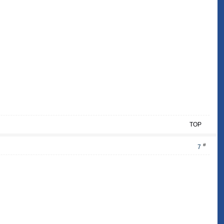
TOP
#
7