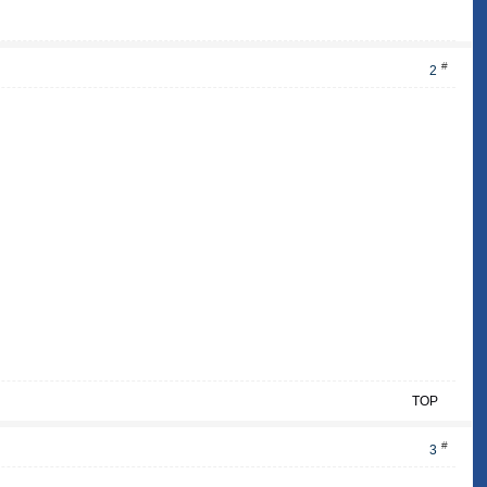
#
2
TOP
#
3