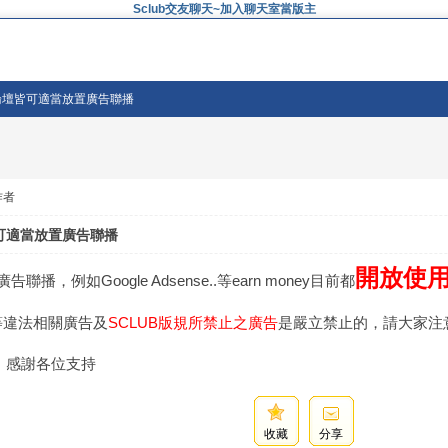
Sclub交友聊天~加入聊天室當版主
B論壇皆可適當放置廣告聯播
作者
可適當放置廣告聯播
開放使
聯播，例如Google Adsense..等earn money目前都
等違法相關廣告及
SCLUB版規所禁止之廣告
是嚴立禁止的，請大家注
。感謝各位支持
收藏
分享