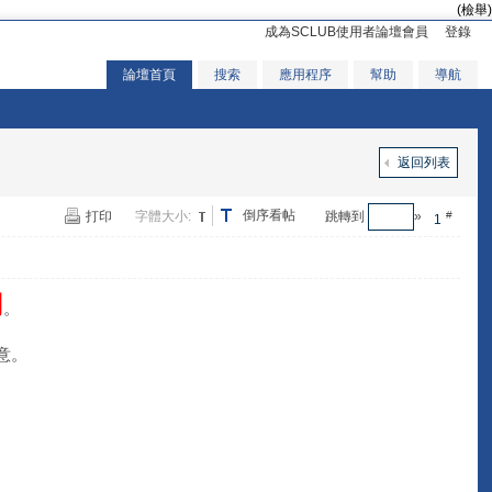
(檢舉)
成為SCLUB使用者論壇會員
登錄
論壇首頁
搜索
應用程序
幫助
導航
返回列表
倒序看帖
打印
字體大小:
跳轉到
»
#
1
用
。
意。