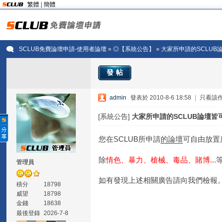
繁體
|
簡體
SCLUB免費論壇申請-使用者論壇
»
◎【系統公告】
» 大家所申請的SCLU
發帖
admin
發表於 2010-8-6 18:58
|
只看該
[系統公告]
大家所申請的SCLUB論壇皆
您在SCLUB所申請
的
論壇
可自由放置廣告
除
情色、暴力、槍械、毒品、賭博...
管理員
如有發現上述相關廣告請向我們檢報
積分
18798
威望
18798
金錢
18638
最後登錄
2026-7-8