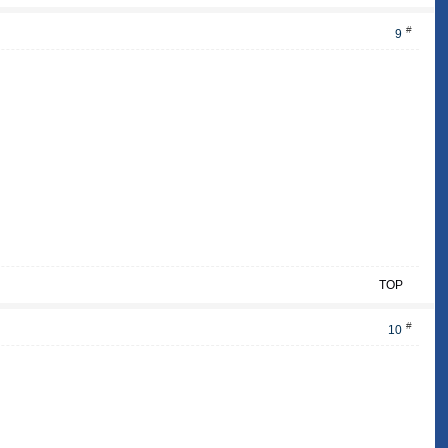
#
9
TOP
#
10