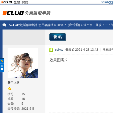
繁體
|
簡體
Sclu
SCLUB免費論壇申請-使用者論壇
»
Discuz--插件討論
» 灌个水，修改了一下
發帖
sclkcy
發表於 2021-4-28 13:42
|
只看該
效果图呢？
新手上路
積分
15
威望
15
金錢
5
最後登錄
2021-5-5