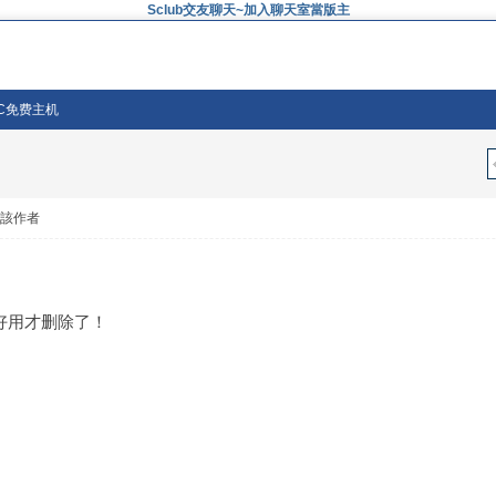
Sclub交友聊天~加入聊天室當版主
FC免费主机
看該作者
好用才删除了！