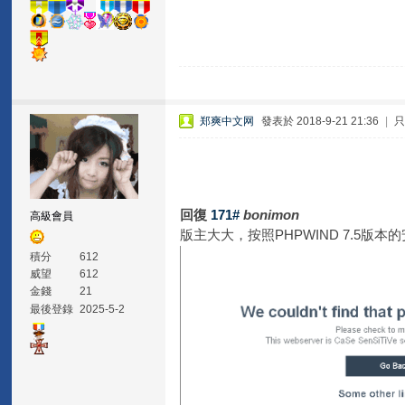
郑爽中文网
發表於 2018-9-21 21:36
|
回復
171#
bonimon
高級會員
版主大大，按照PHPWIND 7.5
積分
612
威望
612
金錢
21
最後登錄
2025-5-2