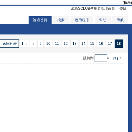
(檢舉)
成為SCLUB使用者論壇會員
登錄
論壇首頁
搜索
應用程序
幫助
導航
返回列表
1 ...
9
10
11
12
13
14
15
16
17
18
跳轉到
»
#
171