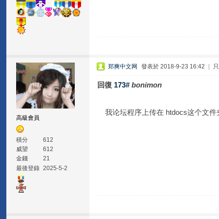
郑爽中文网
發表於 2018-9-23 16:42
|
回復
173#
bonimon
我论坛程序上传在 htdocs这个文
高級會員
積分
612
威望
612
金錢
21
最後登錄
2025-5-2