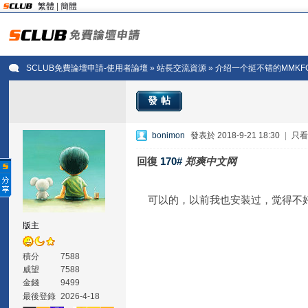
繁體
|
簡體
SCLUB免費論壇申請-使用者論壇
»
站長交流資源
» 介绍一个挺不错的MMK
發帖
bonimon
發表於 2018-9-21 18:30
|
只
回復
170#
郑爽中文网
可以的，以前我也安装过，觉得不
版主
積分
7588
威望
7588
金錢
9499
最後登錄
2026-4-18