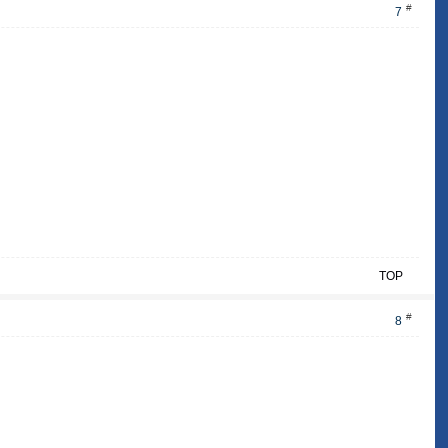
#
7
TOP
#
8