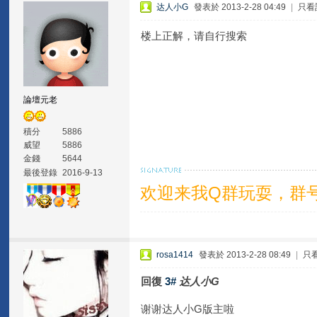
达人小G
發表於 2013-2-28 04:49
|
只看
楼上正解，请自行搜索
論壇元老
積分
5886
威望
5886
金錢
5644
最後登錄
2016-9-13
欢迎来我Q群玩耍，群号1
rosa1414
發表於 2013-2-28 08:49
|
只
回復
3#
达人小G
谢谢达人小G版主啦