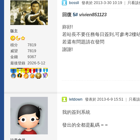
bossll
發表於 2013-3-30 10:19
|
只看該
回復
5#
vivien851123
妳好!
版主
若站長不要任務每日簽到,可參考2樓
若還有問題請在發問
積分
7819
謝謝!
威望
7819
金錢
9367
最後登錄
2026-5-12
letdown
發表於 2013-6-9 15:51
|
只看
我的簽到系統
發出的全都是亂碼 = =