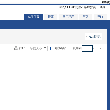
(檢舉)
成為SCLUB使用者論壇會員
登錄
論壇首頁
搜索
應用程序
幫助
導航
返回列表
倒序看帖
打印
字體大小:
跳轉到
»
#
1