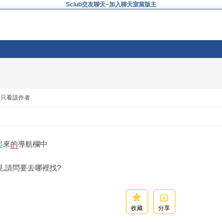
Sclub交友聊天~加入聊天室當版主
只看該作者
起來
的
導航欄中
,請問要去哪裡找?
收藏
分享