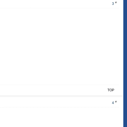
#
3
TOP
#
4