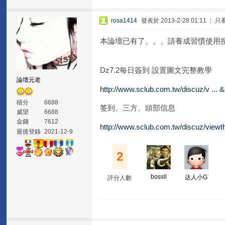
rosa1414
發表於 2013-2-28 01:11
|
只
本論壇已有了。。。請養成習慣使用
Dz7.2每日簽到 設置圖文完整教學
論壇元老
http://www.sclub.com.tw/discuz/v ..
積分
6688
签到、三方、頭部信息
威望
6688
金錢
7612
http://www.sclub.com.tw/discuz/view
最後登錄
2021-12-9
2
bossll
达人小G
評分人數