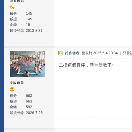
註冊會員
積分
145
威望
145
金錢
19
最後登錄
2013-8-31
始作俑者
發表於 2025-5-4 10:34
|
只看
二樓這個真棒，新手受教了~
高級會員
積分
663
威望
663
金錢
592
最後登錄
2026-7-26