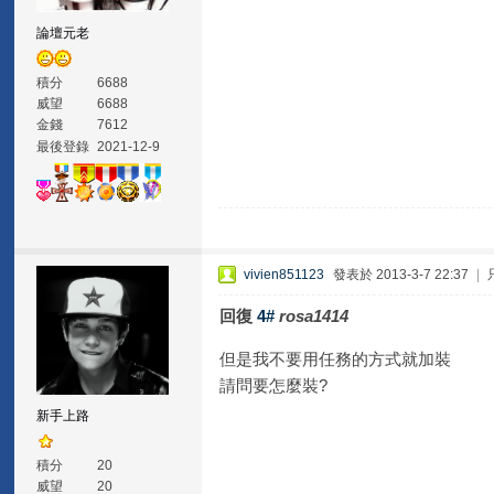
論壇元老
積分
6688
威望
6688
金錢
7612
最後登錄
2021-12-9
vivien851123
發表於 2013-3-7 22:37
|
回復
4#
rosa1414
但是我不要用任務的方式就加裝
請問要怎麼裝?
新手上路
積分
20
威望
20