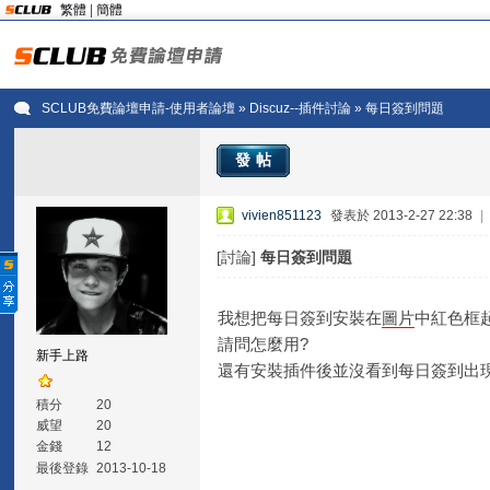
繁體
|
簡體
SCLUB免費論壇申請-使用者論壇
»
Discuz--插件討論
» 每日簽到問題
發帖
vivien851123
發表於 2013-2-27 22:38
|
[討論]
每日簽到問題
我想把每日簽到安裝在
圖片
中紅色框
請問怎麼用?
新手上路
還有安裝插件後並沒看到每日簽到出現
積分
20
威望
20
金錢
12
最後登錄
2013-10-18