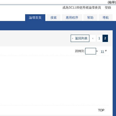
(檢舉)
成為SCLUB使用者論壇會員
登錄
論壇首頁
搜索
應用程序
幫助
導航
返回列表
1
2
跳轉到
»
#
11
TOP