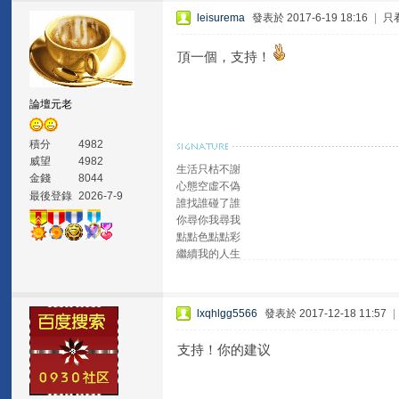
leisurema
發表於 2017-6-19 18:16
|
只
頂一個，支持！
論壇元老
積分
4982
威望
4982
生活只枯不謝
金錢
8044
心態空虛不偽
最後登錄
2026-7-9
誰找誰碰了誰
你尋你我尋我
點點色點點彩
繼續我的人生
lxqhlgg5566
發表於 2017-12-18 11:57
|
支持！你的建议