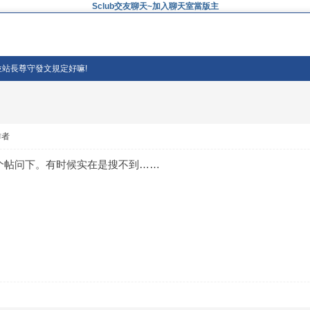
Sclub交友聊天~加入聊天室當版主
各位站長尊守發文規定好嘛!
作者
个帖问下。有时候实在是搜不到……