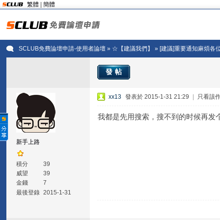
繁體
|
簡體
SCLUB免費論壇申請-使用者論壇
»
☆【建議我們】
» [建議]重要通知麻煩
發帖
xx13
發表於 2015-1-31 21:29
|
只看該
我都是先用搜索，搜不到的时候再发
新手上路
積分
39
威望
39
金錢
7
最後登錄
2015-1-31