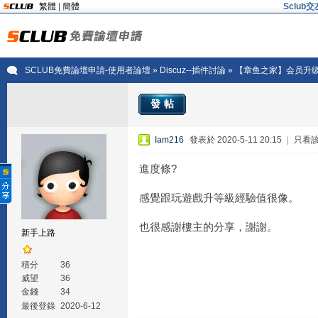
繁體
|
簡體
Sclu
SCLUB免費論壇申請-使用者論壇
»
Discuz--插件討論
» 【章鱼之家】会员升级
發帖
Iam216
發表於 2020-5-11 20:15
|
只看
進度條?
感覺跟玩遊戲升等級經驗值很像。
也很感謝樓主的分享，謝謝。
新手上路
積分
36
威望
36
金錢
34
最後登錄
2020-6-12