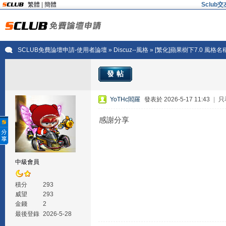
繁體
|
簡體
Sclu
SCLUB免費論壇申請-使用者論壇
»
Discuz--風格
» [繁化]蘋果樹下7.0 風格名
發帖
YoTHc閻羅
發表於 2026-5-17 11:43
|
只
感謝分享
中級會員
積分
293
威望
293
金錢
2
最後登錄
2026-5-28