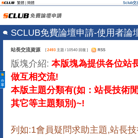
繁體
|
簡體
Sclu
SCLUB免費論壇申請-使用者論
站長交流資源
[
2493
主題 / 10540 回復 ]
RSS
版塊介紹:
本版塊為提供各位站
做互相交流!
本版主題分類有(如：站長技術閒聊
其它等主題類別)~!
列如:1會員疑問求助主題,站長