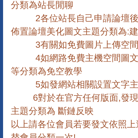
分類為站長閒聊
2各位站長自己申請論壇後如
佈置論壇美化圖文主題分類為:
3有關如免費圖片上傳空間,
4如網路免費主機空間圖文教學,
等分類為免空教學
5如發網站相關設置文字主題
6對於在官方任何版面,發現
主題分類為 斷鏈反映
以上請各位會員若要發文依照上
替會員分類一次!