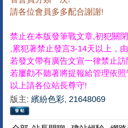
請各位會員多多配合謝謝!
禁止在本版發筆戰文章,初犯關
,累犯著禁止發言3-14天以上
若發文帶有廣告文宣一律禁止訪
若屢勸不聽著將提報給管理依照
以上請各位站長尊守!
版主:
繽紛色彩
,
21648069
發帖