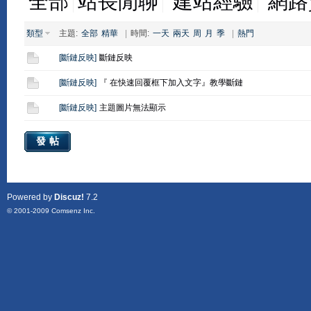
全部
站長閒聊
建站經驗
網路
類型
主題:
全部
精華
|
時間:
一天
兩天
周
月
季
|
熱門
[
斷鏈反映
]
斷鏈反映
[
斷鏈反映
]
『 在快速回覆框下加入文字』教學斷鏈
[
斷鏈反映
]
主題圖片無法顯示
發帖
Powered by
Discuz!
7.2
© 2001-2009
Comsenz Inc.