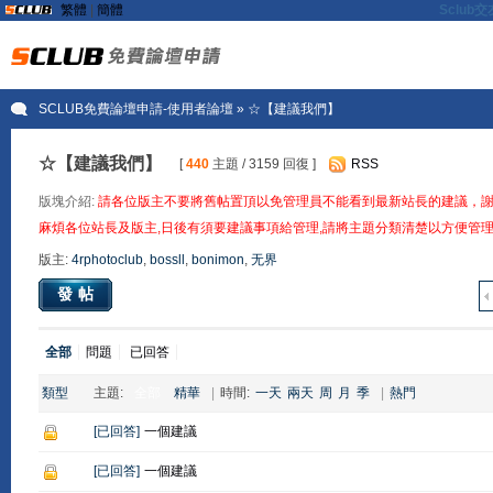
繁體
|
簡體
Sclu
SCLUB免費論壇申請-使用者論壇
» ☆【建議我們】
☆【建議我們】
[
440
主題 / 3159 回復 ]
RSS
版塊介紹:
請各位版主不要將舊帖置頂以免管理員不能看到最新站長的建議，
麻煩各位站長及版主,日後有須要建議事項給管理,請將主題分類清楚以方便管理
版主:
4rphotoclub
,
bossll
,
bonimon
,
无界
發帖
全部
問題
已回答
類型
主題:
全部
精華
|
時間:
一天
兩天
周
月
季
|
熱門
[
已回答
]
一個建議
[
已回答
]
一個建議