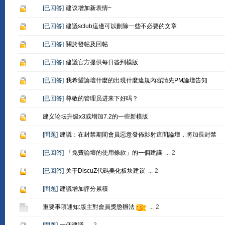
[
已回答
]
建议增加新表情~
[
已回答
]
建議sclub這邊可以刪除一些不必要的文章
[
已回答
]
關於發帖及回帖
[
已回答
]
建議官方提供每日簽到模版
[
已回答
]
我希望論壇什麼的出現什麼違規內容請先PM論壇告知
[
已回答
]
尊敬的管理员进来下好吗？
建义论坛升级x3或增加7.2的一些新模版
[
問題
]
建議：在封禁期間會員惡意發佈影射這間論壇，將加長封禁
[
已回答
]
「免費論壇的使用條款」的一個建議
...
2
[
已回答
]
关于DiscuZ代碼美化板块建议
...
2
[
問題
]
建議增加評分累積
重要事項通知:版主對會員獎懲辦法
...
2