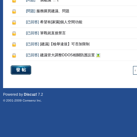
[
問題
]
一個建議
...
2
[
問題
]
服務購買建議、問題
[
已回答
]
希望有[家園]個人空間功能
[
已回答
]
筆戰就直接禁言
[
已回答
]
[建議]【檢舉違規】可否加限制
[
已回答
]
建議管大調整DDOS相關防護設置
發帖
Powered by
Discuz!
7.2
© 2001-2009
Comsenz Inc.