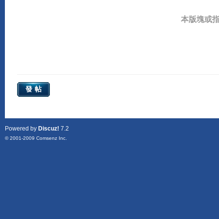
本版塊或
發帖
Powered by
Discuz!
7.2
© 2001-2009
Comsenz Inc.