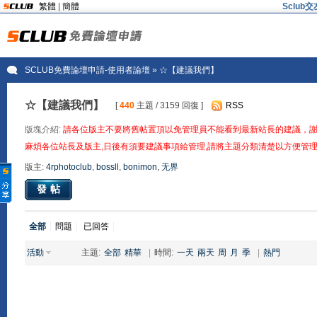
繁體
|
簡體
Sclu
SCLUB免費論壇申請-使用者論壇
» ☆【建議我們】
☆【建議我們】
[
440
主題 / 3159 回復 ]
RSS
版塊介紹:
請各位版主不要將舊帖置頂以免管理員不能看到最新站長的建議，
麻煩各位站長及版主,日後有須要建議事項給管理,請將主題分類清楚以方便管理
版主:
4rphotoclub
,
bossll
,
bonimon
,
无界
發帖
全部
問題
已回答
活動
主題:
全部
精華
|
時間:
一天
兩天
周
月
季
|
熱門