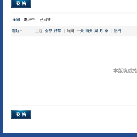
發帖
全部
處理中
已回答
活動
主題:
全部
精華
|
時間:
一天
兩天
周
月
季
|
熱門
本版塊或
發帖