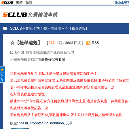
繁體
|
簡體
Sclu
SCLUB免費論壇申請-使用者論壇
» ☆【檢舉違規】
☆【檢舉違規】
[
867
主題 / 3803 回復 ]
RSS
版塊介紹: 若有違規論壇請在此通報給我們
相關著作權策略請看
著作權保護政策
請各位站長多配合,此版塊是檢舉違規論壇發主題帖地區！
若已違規會員要申請恢復論壇 至系統問題反應區發主題帖,並等待管理了解處理
若不尊守本論檀規定會員經管理或是版主巡視到,對該名違規警告一次
在幫會員移至適當版塊!
禁止sclub所有會員,在官方任何版塊,發筆戰文主題,違反官方規定一律禁止發言
對該發文著在警記告一次
若有會員經版主屢勸不聽,筆戰情節重大,版主只好依規定轉交給管理大處理
版主:
bossll
,
4rphotoclub
,
bonimon
,
无界