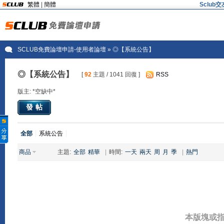
繁體
|
簡體
Sclu
SCLUB免費論壇申請-使用者論壇
» ◎【系統公告】
◎【系統公告】
[
92
主題 / 1041 回復 ]
RSS
版主: *空缺中*
發帖
全部
系統公告
商品
主題:
全部
精華
|
時間:
一天
兩天
周
月
季
|
熱門
本版塊或