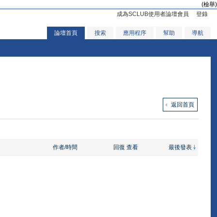
(檢舉)
成為SCLUB使用者論壇會員
登錄
論壇首頁
搜索
應用程序
幫助
導航
返回首頁
作者/時間
回復
查看
最後發表