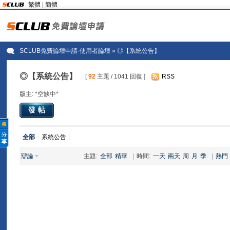
繁體
|
簡體
SCLUB免費論壇申請-使用者論壇
» ◎【系統公告】
◎【系統公告】
[
92
主題 / 1041 回復 ]
RSS
版主: *空缺中*
發帖
全部
系統公告
辯論
主題:
全部
精華
|
時間:
一天
兩天
周
月
季
|
熱門