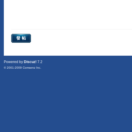
發帖
Powered by
Discuz!
7.2
© 2001-2009
Comsenz Inc.