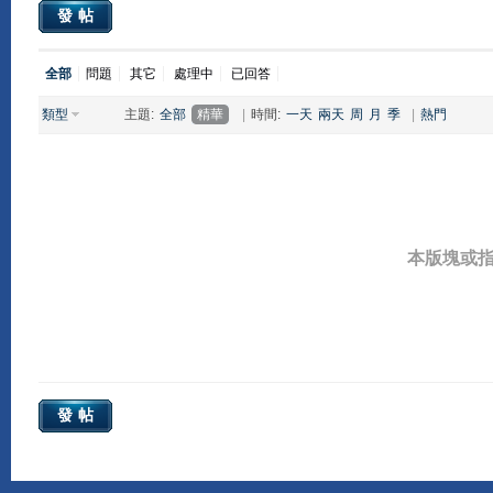
發帖
全部
問題
其它
處理中
已回答
類型
主題:
全部
精華
|
時間:
一天
兩天
周
月
季
|
熱門
本版塊或
發帖