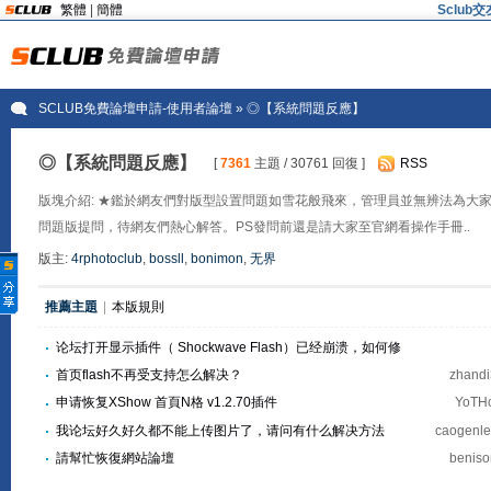
繁體
|
簡體
Sclu
SCLUB免費論壇申請-使用者論壇
» ◎【系統問題反應】
◎【系統問題反應】
[
7361
主題 / 30761 回復 ]
RSS
版塊介紹: ★鑑於網友們對版型設置問題如雪花般飛來，管理員並無辨法為大
問題版提問，待網友們熱心解答。PS發問前還是請大家至官網看操作手冊..
版主:
4rphotoclub
,
bossll
,
bonimon
,
无界
推薦主題
|
本版規則
论坛打开显示插件（ Shockwave Flash）已经崩溃，如何修
复？
首页flash不再受支持怎么解决？
zhand
申请恢复XShow 首頁N格 v1.2.70插件
YoT
我论坛好久好久都不能上传图片了，请问有什么解决方法
caogenl
請幫忙恢復網站論壇
benis