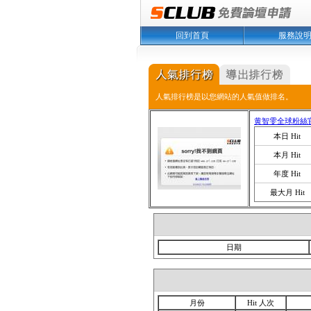
回到首頁
服務說
人氣排行榜是以您網站的人氣值做排名。
黄智雯全球粉絲
本日 Hit
本月 Hit
年度 Hit
最大月 Hit
日期
月份
Hit 人次