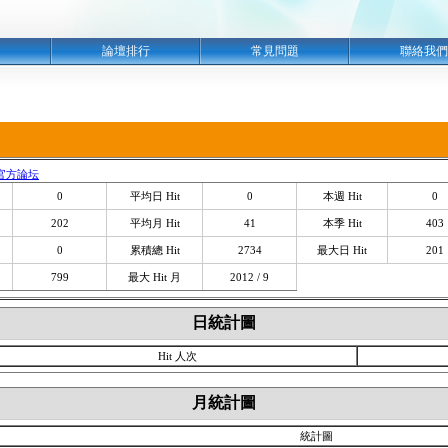
明
論壇排行
常見問題
聯絡我們
官方論坛
0
平均日 Hit
0
本週 Hit
0
202
平均月 Hit
41
本季 Hit
403
0
累積總 Hit
2734
最大日 Hit
201
799
最大 Hit 月
2012 / 9
日統計圖
Hit 人次
月統計圖
統計圖