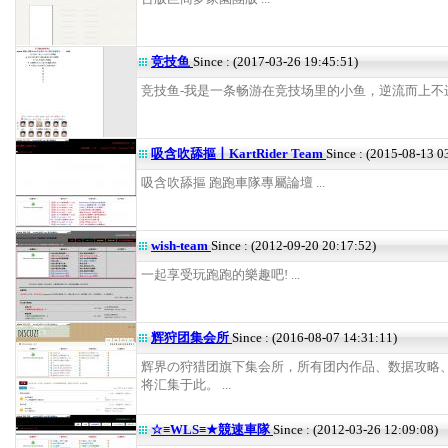
竞技鱼
Since : (2017-03-26 19:45:51)
竞技鱼-我是一条畅游在竞技场里的小鱼，逆流而上不进则
吸含吹舔摳丨KartRider Team
Since : (2015-08-13 0
吸含吹舔摳 跑跑車隊專屬論壇 ...
wish-team
Since : (2012-09-20 20:17:52)
一起享受玩跑跑的樂趣吧! ...
辉狩团集会所
Since : (2016-08-07 14:31:11)
辉界の狩猎团旗下集会所，所有团内作品、数据攻略
将汇集于此。 ...
☆≡WLS≡★競速車隊
Since : (2012-03-26 12:09:08)