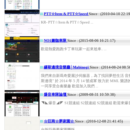
PTT☆Item & PTT☆Speed
Since : (2010-04-10 22:1
KR- PTT☆Item & PTT☆Speed ...
NO1嫩咖車隊
Since : (2015-08-06 16:21:17)
歡迎熱愛跑跑卡丁車玩家一起來尬車.. ...
繆斯邊境音樂廳│Mabinogi
Since : (2014-08-24 08:5
我們來自新瑪奇愛麗沙伺服器，為了找回夢想生活 音樂
斯邊境” 於 2014 年 5 月 14 號成軍 致力於 MML 樂
一同享受合奏樂趣 歡迎加入我們 ...
爆音車隊論壇
Since : (2009-08-31 10:59:38)
◥◣爆音◢◤ S1競速組 S2競速組 S2競速組 歡迎來爆音車
☆巨商☆夢家園☆
Since : (2016-12-08 21:41:45)
台版巨商夢家園團版 ...