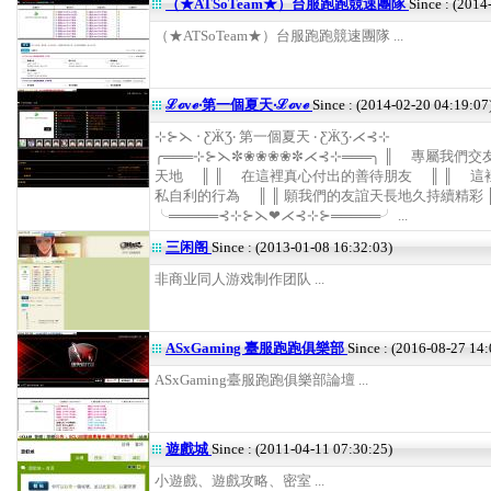
（★ATSoTeam★）台服跑跑競速團隊
Since : (2014
（★ATSoTeam★）台服跑跑競速團隊 ...
ℒℴvℯ‧第一個夏天‧ℒℴvℯ
Since : (2014-02-20 04:19:07
⊹⊱⋋ ‧ ƸӜƷ‧ 第一個夏天 ‧ ƸӜƷ‧⋌⊰⊹
╭═══⊹⊱⋋✼❀❀❀❀✼⋌⊰⊹═══╮ ║ 專屬我們
天地 ║ ║ 在這裡真心付出的善待朋友 ║ ║ 這
私自利的行為 ║ ║ 願我們的友誼天長地久持續精彩 
╰═════⊰⊹⊱⋋❤⋌⊰⊹⊱═════╯ ...
三闲阁
Since : (2013-01-08 16:32:03)
非商业同人游戏制作团队 ...
ASxGaming 臺服跑跑俱樂部
Since : (2016-08-27 14:
ASxGaming臺服跑跑俱樂部論壇 ...
遊戲城
Since : (2011-04-11 07:30:25)
小遊戲、遊戲攻略、密室 ...