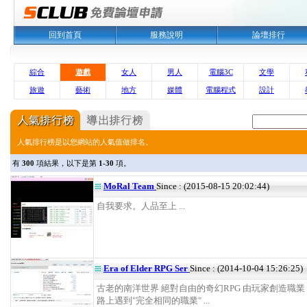
回到首頁
服務說明
論壇排行
綜合
遊戲
女人
男人
電腦3C
文學
旅遊
藝術
地方
媒體
電腦程式
設計
人氣排行榜是以您網站的人氣值做排名。
有
300
項結果，以下是第
1-30
項。
MoRal Team
Since : (2015-08-15 20:02:44)
自我要求。人品至上 ...
Era of Elder RPG Ser
Since : (2014-10-04 15:26:25)
古老的南洋世界 絕對自由的奇幻RPG 由玩家創造職業
路上遇到"完全相同的職業" ...