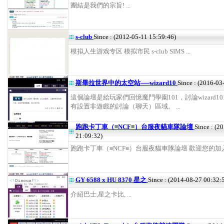
團結是我們的宗旨! ...
s-club
Since : (2012-05-11 15:59:46)
模拟人生游戏专区 模拟市民 s-club SIMS ...
斯畢拉世界中的太空站──wizard10
Since : (2016-03
這個論壇是給玩家們回憶魔鬥學園101，討論wizard1
有設置非遊戲的討論（聊天）區域。 ...
跑跑卡丁車（≡NCF≡）台服夜貓車隊論壇
Since : (2
21:09:32)
跑跑卡丁車（≡NCF≡）台服夜貓車隊論壇 歡迎您的加入^_^
GY 6588 x HU 8370 星之
Since : (2014-08-27 00:32:
介紹巴士,星之卡比, ...