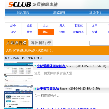
回到首頁
服務說明
論壇排行
綜合
遊戲
女人
男人
電腦3C
文學
旅遊
藝術
地方
媒體
電腦程式
設計
人氣排行榜是以您網站的人氣值做排名。
有
31
項結果，以下是第
1-30
項。
北部愛看陣頭時刻表
Since : (2011-05-06 18:56:00)
這是一個愛陣頭的討論天堂 ...
台中都市資訊站
Since : (2016-01-23 19:49:56)
台中都市資訊站 ...