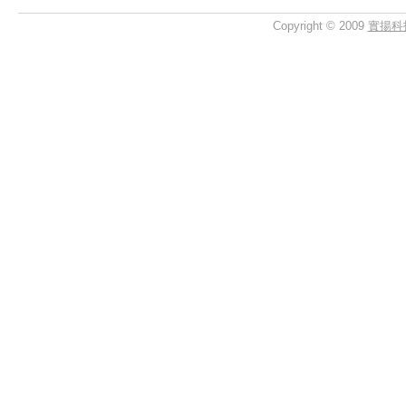
Copyright © 2009
實揚科