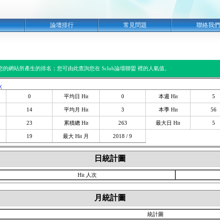
明
論壇排行
常見問題
聯絡我們
閱您的網站所產生的排名；您可由此查詢您在 Sclub論壇聯盟 裡的人氣值。
y
0
平均日 Hit
0
本週 Hit
5
14
平均月 Hit
3
本季 Hit
56
23
累積總 Hit
263
最大日 Hit
5
19
最大 Hit 月
2018 / 9
日統計圖
Hit 人次
月統計圖
統計圖