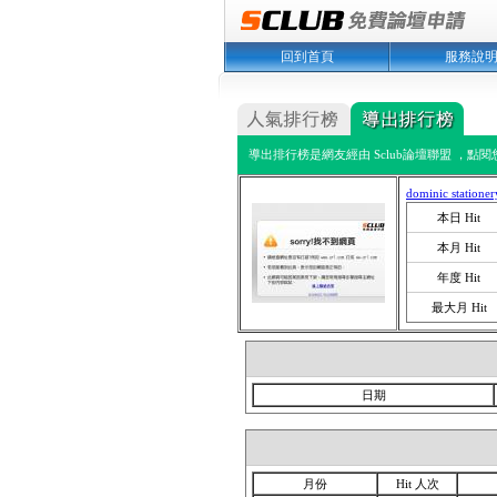
回到首頁
服務說
導出排行榜是網友經由 Sclub論壇聯盟 ，點
dominic stationer
本日 Hit
本月 Hit
年度 Hit
最大月 Hit
日期
月份
Hit 人次