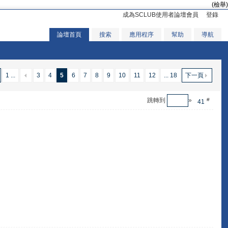
(檢舉)
成為SCLUB使用者論壇會員
登錄
論壇首頁
搜索
應用程序
幫助
導航
1 ...
3
4
5
6
7
8
9
10
11
12
... 18
下一頁
跳轉到
»
#
41