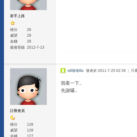
新手上路
積分
28
威望
28
金錢
28
最後登錄
2012-7-13
o0珍珍0o
發表於 2011-7-25 02:39
|
只
我看一下..
先謝囉..
註冊會員
積分
128
威望
128
金錢
127