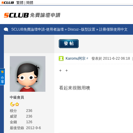
繁體
|
簡體
SCLUB免費論壇申請-使用者論壇
»
Discuz--版型設置
» 註冊僅限使用中文
發帖
Karomu阿宗〃
發表於 2011-6-22 06:18
+ +
看起來很難用噢
中級會員
積分
236
威望
236
金錢
126
最後登錄
2012-9-6