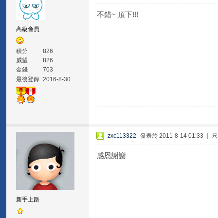
不錯~ 頂下!!!
高級會員
積分
826
威望
826
金錢
703
最後登錄
2016-8-30
zxc113322
發表於 2011-8-14 01:33
|
只
感恩謝謝
新手上路