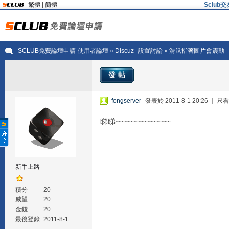
繁體
|
簡體
Sclu
SCLUB免費論壇申請-使用者論壇
»
Discuz--設置討論
» 滑鼠指著圖片會震動
發帖
fongserver
發表於 2011-8-1 20:26
|
只看
睇睇~~~~~~~~~~~~
新手上路
積分
20
威望
20
金錢
20
最後登錄
2011-8-1