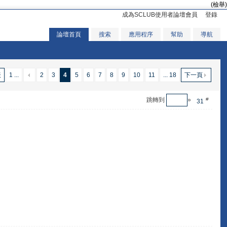
(檢舉)
成為SCLUB使用者論壇會員
登錄
論壇首頁
搜索
應用程序
幫助
導航
表
1 ...
2
3
4
5
6
7
8
9
10
11
... 18
下一頁
跳轉到
»
#
31