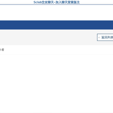
Sclub交友聊天~加入聊天室當版主
返回列
作者