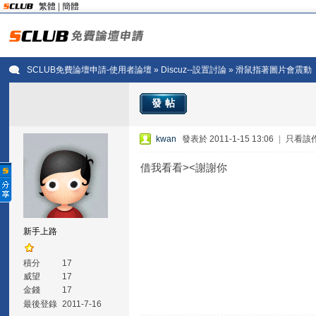
繁體
|
簡體
SCLUB免費論壇申請-使用者論壇
»
Discuz--設置討論
» 滑鼠指著圖片會震動
發帖
kwan
發表於 2011-1-15 13:06
|
只看該
借我看看><謝謝你
新手上路
積分
17
威望
17
金錢
17
最後登錄
2011-7-16