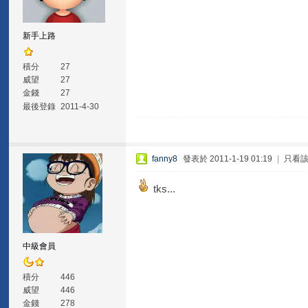
新手上路
積分
27
威望
27
金錢
27
最後登錄
2011-4-30
fanny8
發表於 2011-1-19 01:19
|
只看
tks...
中級會員
積分
446
威望
446
金錢
278