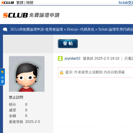
繁體
|
簡體
Sclu
SCLUB免費論壇申請-使用者論壇
»
Discuz--代碼美化
» Sclub-論壇常用代碼合
發帖
joyistar02
發表於 2025-2-5 19:10
|
只看
提示:
作者被禁止或刪除 內容自動屏蔽
禁止訪問
積分
8
威望
8
金錢
8
最後登錄
2025-2-5