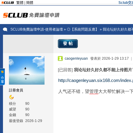
繁體
|
簡體
Sclu
SCLUB免費論壇申請-使用者論壇
»
◎【系統問題反應】
» 我论坛好久好久
發帖
caogenleyuan
發表於 2026-1-29 13:17
|
[已回答]
我论坛好久好久都不能上传图片
http://caogenleyuan.six168.com/index
註冊會員
人气还不错，望
管理
大大帮忙解决一
積分
90
威望
90
金錢
90
最後登錄
2026-1-29