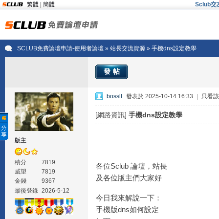
繁體
|
簡體
Sclu
SCLUB免費論壇申請-使用者論壇
»
站長交流資源
» 手機dns設定教學
發帖
bossll
發表於 2025-10-14 16:33
|
只看該
[網路資訊]
手機dns設定教學
版主
積分
7819
各位Sclub 論壇，站長
威望
7819
及各位版主們大家好
金錢
9367
最後登錄
2026-5-12
今日我來解說一下：
手機版dns如何設定