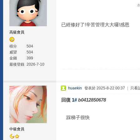
本
已經修好了!辛苦管理大大囉!感恩
高級會員
積分
504
威望
504
金錢
399
最後登錄
2026-7-10
huaekin
發表於 2025-8-22 00:37
|
只看
回復
1#
b0412850678
踩梯子很快
中級會員