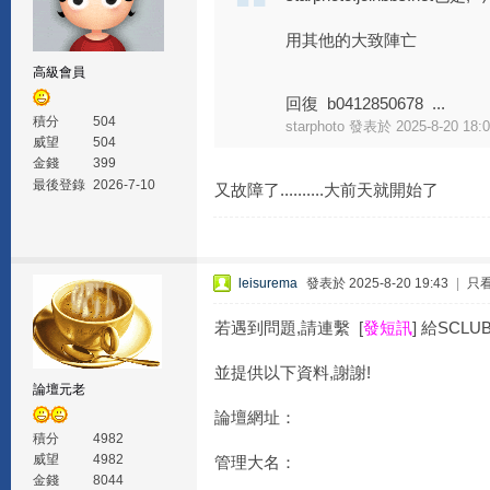
用其他的大致陣亡
高級會員
回復 b0412850678 ...
積分
504
starphoto 發表於 2025-8-20 18:
威望
504
金錢
399
最後登錄
2026-7-10
又故障了..........大前天就開始了
leisurema
發表於 2025-8-20 19:43
|
只
若遇到問題,請連繫 [
發短訊
] 給SC
並提供以下資料,謝謝!
論壇元老
論壇網址：
積分
4982
威望
4982
管理大名：
金錢
8044