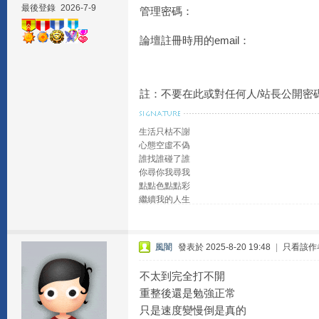
最後登錄
2026-7-9
管理密碼：
論壇註冊時用的email：
註：不要在此或對任何人/站長公開密
生活只枯不謝
心態空虛不偽
誰找誰碰了誰
你尋你我尋我
點點色點點彩
繼續我的人生
風闇
發表於 2025-8-20 19:48
|
只看該作
不太到完全打不開
重整後還是勉強正常
只是速度變慢倒是真的