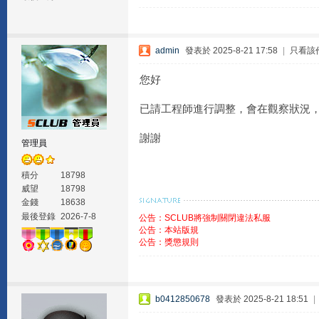
admin
發表於 2025-8-21 17:58
|
只看該
您好
已請工程師進行調整，會在觀察狀況
謝謝
管理員
積分
18798
威望
18798
金錢
18638
最後登錄
2026-7-8
公告：SCLUB將強制關閉違法私服
公告：本站版規
公告：獎懲規則
b0412850678
發表於 2025-8-21 18:51
|