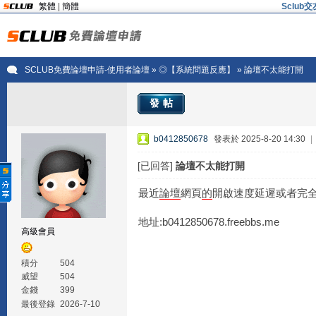
繁體
|
簡體
Sclu
SCLUB免費論壇申請-使用者論壇
»
◎【系統問題反應】
» 論壇不太能打開
發帖
b0412850678
發表於 2025-8-20 14:30
|
[已回答]
論壇不太能打開
最近
論壇
網頁
的
開啟速度延遲或者完全
地址:b0412850678.freebbs.me
高級會員
積分
504
威望
504
金錢
399
最後登錄
2026-7-10