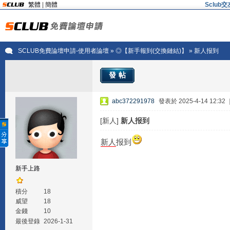
繁體
|
簡體
Sclu
SCLUB免費論壇申請-使用者論壇
»
◎【新手報到(交換鏈結)】
» 新人报到
發帖
abc372291978
發表於 2025-4-14 12:32
[新人]
新人报到
新人
报到
新手上路
積分
18
威望
18
金錢
10
最後登錄
2026-1-31