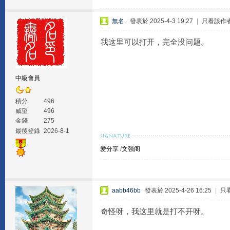
無名.
發表於 2025-4-3 19:27
|
只看該作
我这里可以打开，完全没问题。
中級會員
積分
496
威望
496
金錢
275
最後登錄
2026-8-1
爱分享
/
文强阁
aabb46bb
發表於 2025-4-26 16:25
|
只
奇怪呀，我这里就是打不开呀。