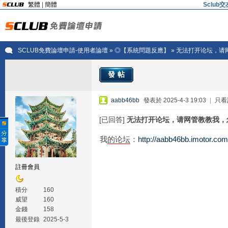
繁體
|
簡體
Sclu
SCLUB免費論壇申請-使用者論壇
»
◎【系統問題反應】
» 无法打开论坛，
發帖
aabb46bb
發表於 2025-4-3 19:03
|
只看
[已回答]
无法打开论坛，请网管教教我，
我
的
论坛
：
http://aabb46bb.imotor.com
註冊會員
積分
160
威望
160
金錢
158
最後登錄
2025-5-3