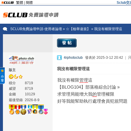
繁體
|
簡體
Sclu
SCLUB免費論壇申請-使用者論壇
»
☆【檢舉違規】
» 我沒有權限管理這
發帖
4rphotoclub
發表於 2025-3-12 20:42
|
我沒有權限管理這
版主
我沒有權限
管理
這
積分
8719
【BLOG104】部落格綜合討論 »
威望
8719
求管理局能增大我
的
管理權限
金錢
10129
最後登錄
2026-8-9
好等我能幫助執行處理會員犯規問題