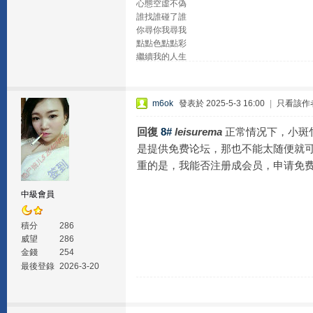
心態空虛不偽
誰找誰碰了誰
你尋你我尋我
點點色點點彩
繼續我的人生
m6ok
發表於 2025-5-3 16:00
|
只看該作
回復
8#
leisurema
正常情况下，小斑
是提供免费论坛，那也不能太随便就
重的是，我能否注册成会员，申请免
中級會員
積分
286
威望
286
金錢
254
最後登錄
2026-3-20