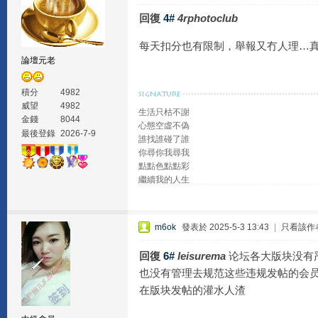
回復
4#
4rphotoclub
每天扣分也有限制，舉報又冇人理…
論壇元老
積分
4982
威望
4982
生活只枯不謝
金錢
8044
心態空虛不偽
最後登錄
2026-7-9
誰找誰碰了誰
你尋你我尋我
點點色點點彩
繼續我的人生
m6ok
發表於 2025-5-3 13:43
|
只看該作
回復
6#
leisurema
论坛各大版块没有
也没有管理去规范这些违规发帖的会
在版块发帖的灌水人渣