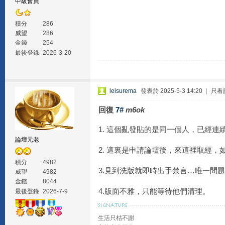
中級會員
積分
286
威望
286
金錢
254
最後登錄
2026-3-20
leisurema
發表於 2025-5-3 14:20
|
只看
回復
7#
m6ok
1. 這個亂發貼的是同一個人，已經
論壇元老
2. 這裏是申請論壇後，來這裡取經
積分
4982
3.見到洗版就即時出手禁言…唯一問
威望
4982
金錢
8044
4.版面不雅，只能等待他們清理。
最後登錄
2026-7-9
生活只枯不謝