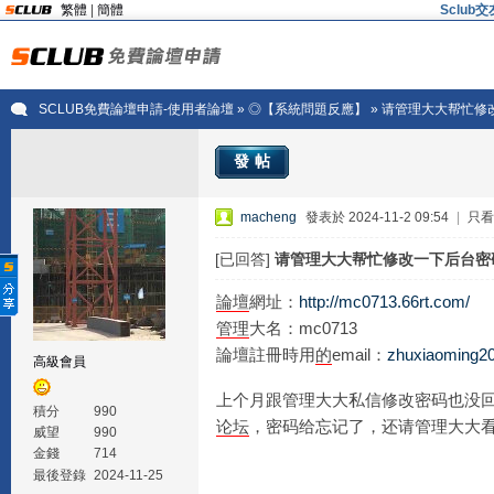
繁體
|
簡體
Sclu
SCLUB免費論壇申請-使用者論壇
»
◎【系統問題反應】
» 请管理大大帮忙修
發帖
macheng
發表於 2024-11-2 09:54
|
只看
[已回答]
请管理大大帮忙修改一下后台密
論壇
網址：
http://mc0713.66rt.com/
管理
大名：mc0713
論壇註冊時用
的
email：
zhuxiaoming2
高級會員
上个月跟管理大大私信修改密码也没
積分
990
论坛
，密码给忘记了，还请管理大大
威望
990
金錢
714
最後登錄
2024-11-25