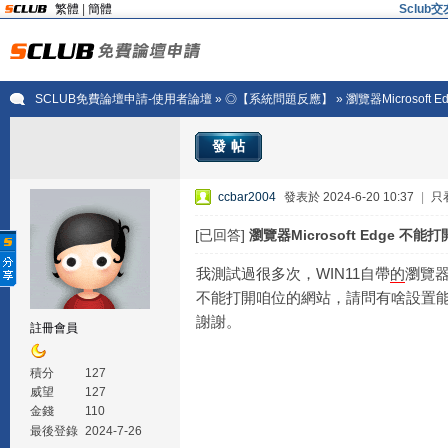
繁體
|
簡體
Sclu
SCLUB免費論壇申請-使用者論壇
»
◎【系統問題反應】
» 瀏覽器Microsoft
發帖
ccbar2004
發表於 2024-6-20 10:37
|
只
[已回答]
瀏覽器Microsoft Edge 不能
我測試過很多次，WIN11自帶
的
瀏覽器Mi
不能打開咱位的網站，請問有啥設置
謝謝。
註冊會員
積分
127
威望
127
金錢
110
最後登錄
2024-7-26