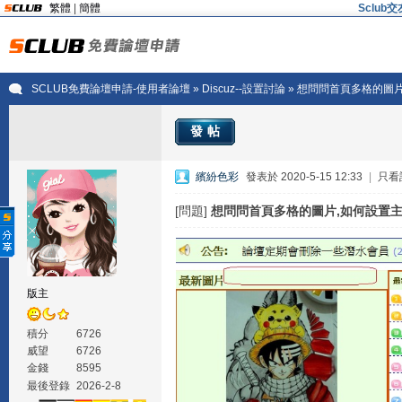
繁體
|
簡體
Sclu
SCLUB免費論壇申請-使用者論壇
»
Discuz--設置討論
» 想問問首頁多格的圖
發帖
繽紛色彩
發表於 2020-5-15 12:33
|
只看
[問題]
想問問首頁多格的圖片,如何設置
版主
積分
6726
威望
6726
金錢
8595
最後登錄
2026-2-8