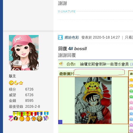
謝謝
繽紛色彩
發表於 2020-5-18 14:27
|
只看
回復
4#
bossll
謝謝回覆
版主
積分
6726
威望
6726
金錢
8595
最後登錄
2026-2-8