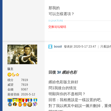
那我的
可以怎樣選項？
交换论坛链结
bossll
發表於 2020-5-17 23:47
|
只看該
版主
回復
3#
繽紛色彩
積分
7819
繽紛色彩版主妳好
威望
7819
問1我後台的情況
金錢
9367
明顯與你的不盡相同？
最後登錄
2026-5-12
回答：我相應該是一樣設置的吧。
對了我以將其中錯誤一圖片刪掉，重