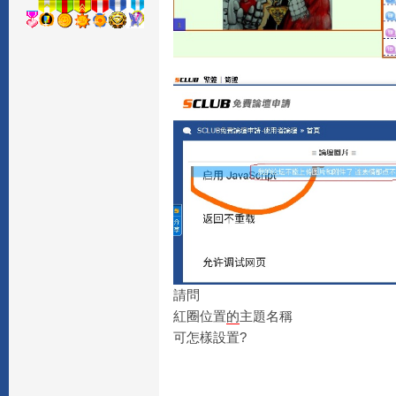
請問
紅圈位置
的
主題名稱
可怎樣設置?