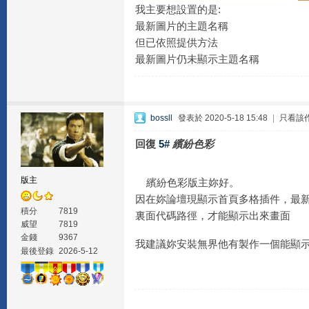
我主要想設置的是:
最新圖片的主題名稱
但已依照提供方法
最新圖片仍未顯示主題名稱
bossll
發表於 2020-5-18 15:48
|
只看該
回復
5#
繽紛色彩
版主
繽紛色彩版主妳好。
因在妳論壇現顯示首頁多格插件，最新
積分
7819
裏面代碼路徑，才能顯示出來畫面
威望
7819
金錢
9367
我建議妳安裝無界他有製作一個能顯
最後登錄
2026-5-12