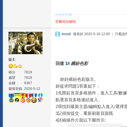
交换论坛链结
bossll
發表於 2020-5-16 12:00
|
只看該
版主
回復
1#
繽紛色彩
積分
7819
威望
7819
妳好繽紛色彩版主。
金錢
9367
妳提求問題1答案如下：
最後登錄
2026-5-12
1先開起首頁多格插件，進入工具/數
點選首頁多格連結進入。
2尋找到最新主題/編輯點入進入/選擇
3記得按提交，重新刷新頁面既
4詳細操作介面以下圖所示: