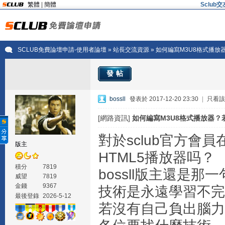
繁體
|
簡體
Sclu
SCLUB免費論壇申請-使用者論壇
»
站長交流資源
» 如何編寫M3U8格式播
發帖
bossll
發表於 2017-12-20 23:30
|
只看該
[網路資訊]
如何編寫M3U8格式播放器？
對於sclub官方會
版主
HTML5播放器吗？
積分
7819
bossll版主還是那
威望
7819
金錢
9367
技術是永遠學習不完
最後登錄
2026-5-12
若沒有自己負出腦力