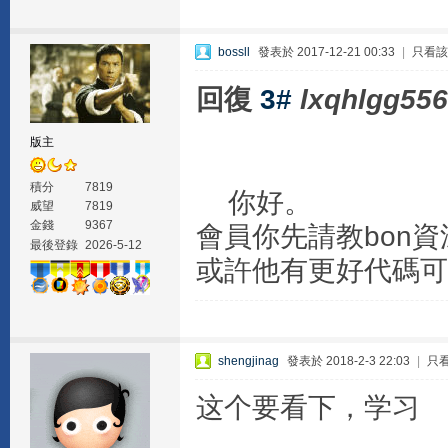
bossll
發表於 2017-12-21 00:33
|
只看該
回復
3#
lxqhlgg55
版主
積分
7819
你好。
威望
7819
金錢
9367
會員你先請教bon
最後登錄
2026-5-12
或許他有更好代碼可
shengjinag
發表於 2018-2-3 22:03
|
只
这个要看下，学习