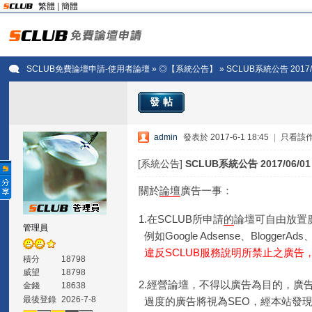
繁體
|
簡體
SCLUB免費論壇申請-使用者論壇
»
◎【系統公告】
» SCLUB系統公告 2017
發帖
admin
發表於 2017-6-1 18:45
|
只看該
[系統公告]
SCLUB系統公告 2017/06/
關於
論壇
廣告一事：
1.在SCLUB所申請
的
論壇可自由放置
管理員
例如Google Adsense、BloggerAds
違反SCLUB服務說明所禁止之廣告
積分
18798
威望
18798
2.經營論壇，不得以廣告為目的，廣
金錢
18638
最後登錄
2026-7-8
過度的廣告將視為SEO，經本站發