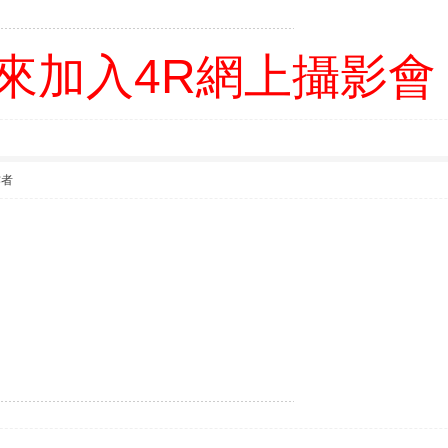
來加入4R網上攝影會
作者