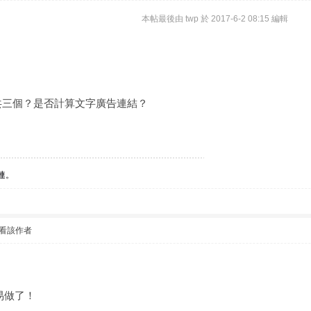
本帖最後由 twp 於 2017-6-2 08:15 編輯
共三個？是否計算文字廣告連結？
連。
看該作者
易做了！