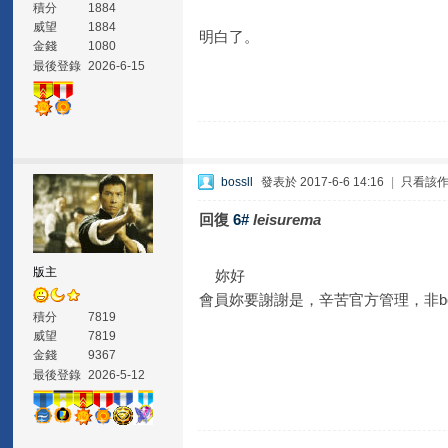
積分
1884
威望
1884
明白了。
金錢
1080
最後登錄
2026-6-15
bossll
發表於 2017-6-6 14:16
|
只看該
回復
6#
leisurema
版主
妳好
會員妳要謝謝是，辛苦官方管理，非bos
積分
7819
威望
7819
金錢
9367
最後登錄
2026-5-12