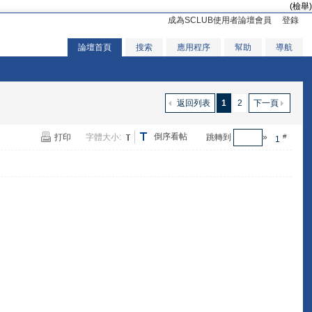
(檢舉)
成為SCLUB使用者論壇會員
登錄
論壇首頁
搜索
應用程序
幫助
導航
返回列表
1
2
下一頁
倒序看帖
打印
字體大小:
跳轉到
»
#
1