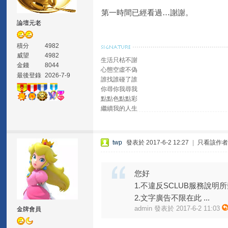
第一時間已經看過…謝謝。
論壇元老
積分
4982
威望
4982
生活只枯不謝
金錢
8044
心態空虛不偽
最後登錄
2026-7-9
誰找誰碰了誰
你尋你我尋我
點點色點點彩
繼續我的人生
twp
發表於 2017-6-2 12:27
|
只看該作
您好
1.不違反SCLUB服務說
2.文字廣告不限在此 ...
admin 發表於 2017-6-2 11:03
金牌會員