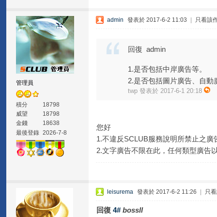
admin
發表於 2017-6-2 11:03
|
只看該
回復 admin
1.是否包括中岸廣告等。
2.是否包括圖片廣告、自動
管理員
twp 發表於 2017-6-1 20:18
積分
18798
威望
18798
金錢
18638
您好
最後登錄
2026-7-8
1.不違反SCLUB服務說明所禁止
2.文字廣告不限在此，任何類型廣告
leisurema
發表於 2017-6-2 11:26
|
只看
回復
4#
bossll