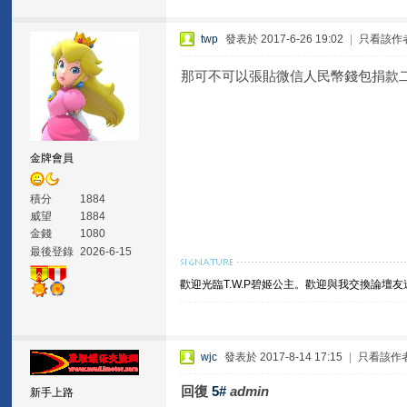
twp
發表於 2017-6-26 19:02
|
只看該作
那可不可以張貼微信人民幣錢包捐款
金牌會員
積分
1884
威望
1884
金錢
1080
最後登錄
2026-6-15
歡迎光臨T.W.P碧姬公主。
歡迎與我交換論壇友
wjc
發表於 2017-8-14 17:15
|
只看該作
回復
5#
admin
新手上路