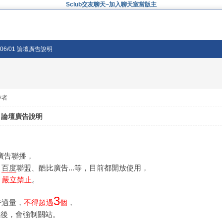
Sclub交友聊天~加入聊天室當版主
/06/01 論壇廣告說明
作者
01 論壇廣告說明
廣告聯播，
、
百度
聯盟、酷比廣告...等，目前都開放使用，
，嚴立禁止
。
3
告適量，
不得超過
個
，
現後，會強制關站。