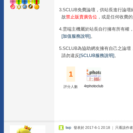
3.SCLUB免費論壇，供站長進行論
故
禁止販賣廣告位
，或是任何收費的
4.雲端主機屬於站長自行擁有所有權
[加值服務說明]
。
5.SCLUB為協助網友擁有自己之論
請勿違反
[SCLUB服務說明]
。
1
4rphotoclub
評分人數
twp
發表於 2017-6-1 20:18
|
只看該作