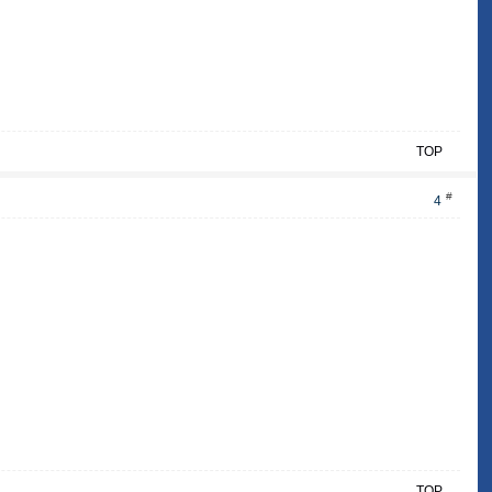
TOP
#
4
TOP