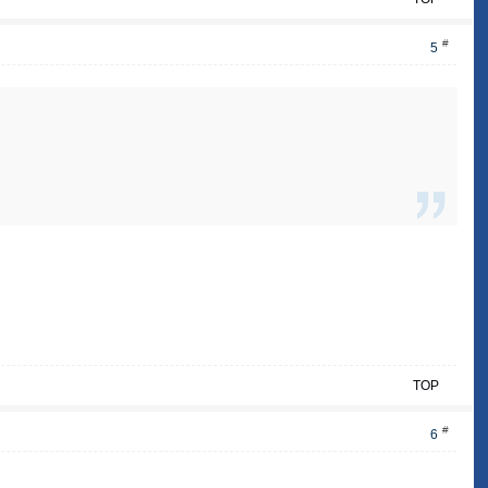
#
5
TOP
#
6