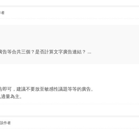
作者
廣告等合共三個？是否計算文字廣告連結？ ...
之廣告即可，建議不要放至敏感性議題等等的廣告。
以適量為主。
該作者