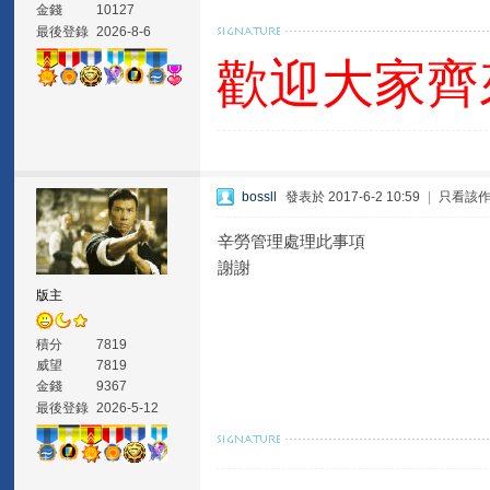
金錢
10127
最後登錄
2026-8-6
歡迎大家齊
bossll
發表於 2017-6-2 10:59
|
只看該
辛勞管理處理此事項
謝謝
版主
積分
7819
威望
7819
金錢
9367
最後登錄
2026-5-12