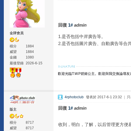
回復
1#
admin
金牌會員
1.是否包括中岸廣告等。
2.是否包括圖片廣告、自動廣告等合
積分
1884
威望
1884
金錢
1080
最後登錄
2026-6-15
歡迎光臨T.W.P碧姬公主。
歡迎與我交換論壇友
4rphotoclub
發表於 2017-6-1 23:32
|
只
回復
1#
admin
版主
積分
8717
收到，明白，了解，以后管理更方便
威望
8717