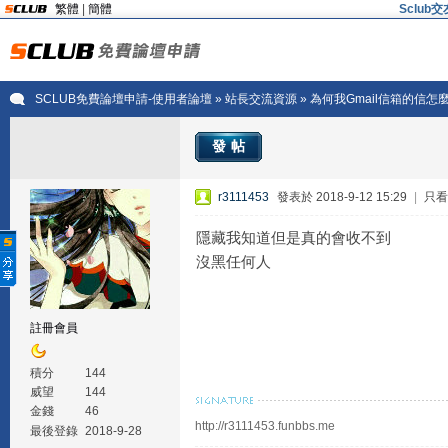
繁體
|
簡體
Sclu
SCLUB免費論壇申請-使用者論壇
»
站長交流資源
» 為何我Gmail信箱的信怎
發帖
r3111453
發表於 2018-9-12 15:29
|
只看
隱藏我知道但是真的會收不到
沒黑任何人
註冊會員
積分
144
威望
144
金錢
46
http://r3111453.funbbs.me
最後登錄
2018-9-28